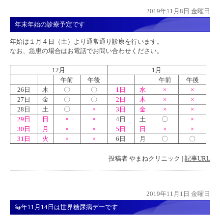
2019年11月8日 金曜日
年末年始の診療予定です
年始は１月４日（土）より通常通り診療を行います。
なお、急患の場合はお電話でお問い合わせください。
12月
1月
午前
午後
午前
午後
26日
木
〇
〇
1日
水
×
×
27日
金
〇
〇
2日
木
×
×
28日
土
〇
×
3日
金
×
×
29日
日
×
×
4日
土
〇
×
30日
月
×
×
5日
日
×
×
31日
火
×
×
6日
月
〇
〇
投稿者
やまねクリニック
|
記事URL
2019年11月1日 金曜日
毎年11月14日は世界糖尿病デーです