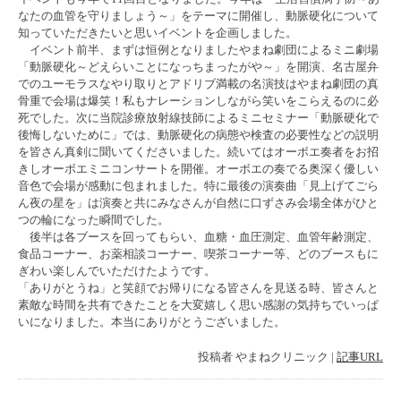
なたの血管を守りましょう～」をテーマに開催し、動脈硬化について
知っていただきたいと思いイベントを企画しました。
イベント前半、まずは恒例となりましたやまね劇団によるミニ劇場
「動脈硬化～どえらいことになっちまったがや～」を開演、名古屋弁
でのユーモラスなやり取りとアドリブ満載の名演技はやまね劇団の真
骨重で会場は爆笑！私もナレーションしながら笑いをこらえるのに必
死でした。次に当院診療放射線技師によるミニセミナー「動脈硬化で
後悔しないために」では、動脈硬化の病態や検査の必要性などの説明
を皆さん真剣に聞いてくださいました。続いてはオーボエ奏者をお招
きしオーボエミニコンサートを開催。オーボエの奏でる奥深く優しい
音色で会場が感動に包まれました。特に最後の演奏曲「見上げてごら
ん夜の星を」は演奏と共にみなさんが自然に口ずさみ会場全体がひと
つの輪になった瞬間でした。
後半は各ブースを回ってもらい、血糖・血圧測定、血管年齢測定、
食品コーナー、お薬相談コーナー、喫茶コーナー等、どのブースもに
ぎわい楽しんでいただけたようです。
「ありがとうね」と笑顔でお帰りになる皆さんを見送る時、皆さんと
素敵な時間を共有できたことを大変嬉しく思い感謝の気持ちでいっぱ
いになりました。本当にありがとうございました。
投稿者
やまねクリニック
|
記事URL