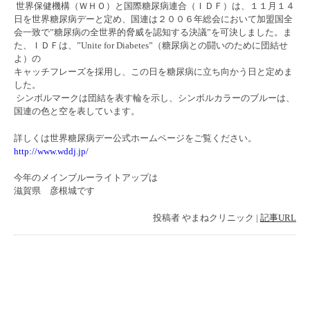
世界保健機構（ＷＨＯ）と国際糖尿病連合（ＩＤＦ）は、１１月１４
日を世界糖尿病デーと定め、国連は２００６年総会において加盟国全
会一致で”糖尿病の全世界的脅威を認知する決議”を可決しました。ま
た、ＩＤＦは、”Unite for Diabetes”（糖尿病との闘いのために団結せ
よ）の
キャッチフレーズを採用し、この日を糖尿病に立ち向かう日と定めま
した。
シンボルマークは団結を表す輪を示し、シンボルカラーのブルーは、
国連の色と空を表しています。
詳しくは世界糖尿病デー公式ホームページをご覧ください。
http://www.wddj.jp/
今年のメインブルーライトアップは
滋賀県 彦根城です
投稿者
やまねクリニック
|
記事URL