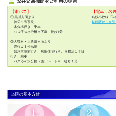
【市バス】
【電車：名
① 黒川方面より
名鉄小牧線『味
幹栄１号系統
味鋺駅から当院
水分橋行き 乗車
バス停≪水分橋≫下車 徒歩1分
②大曽根・上飯田方面より
曽根１３号系統
如意車庫前行き、味鋺住宅行き、喜惣治１丁目
行き 乗車
バス停≪水分橋（西）≫ 下車 徒歩１分
当院の基本方針