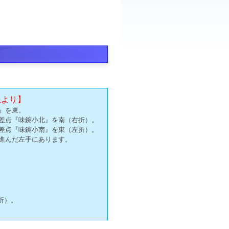
線より】
』を東。
差点『味鋺小北』を南（右折）。
差点『味鋺小南』を東（左折）。
進んだ左手にあります。
折）。