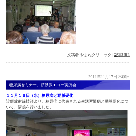
投稿者
やまねクリニック
|
記事URL
2011年11月17日 木曜日
糖尿病セミナー、頸動脈エコー実演会
１１月１６日（水）糖尿病と動脈硬化
診療放射線技師より、糖尿病に代表される生活習慣病と動脈硬化につ
いて、講義を行いました。