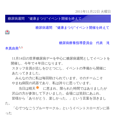
2011年11月22日 火曜日
糖尿病週間 ”健康まつり”イベント開催を終えて
糖尿病週間 ”健康まつり”イベント開催を終えて
糖尿病療養指導委員会 代表 滝
本真由美
11月14日の世界糖尿病デーを中心に糖尿病週間としてイベントを
開催し、今年で４年目になります。
スタッフ全員が志しをひとつにし、イベントの準備から開催に
あたってきました。
みんなの力に私は毎回助けられています。そのチームこそ
やまね病院の武器であり、私は誇りに思っています。
当日は晴天
に恵まれ、限られた時間ではありましたが
沢山の方が参加して下さいました。会場には笑顔にあふれ、
皆様から「ありがとう、楽しかった。」という言葉を頂きまし
た。
「心でつなごうブルーサークル」というイベントスローガンに添
った