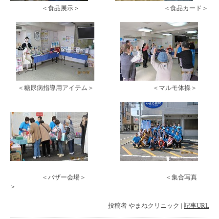
＜食品展示＞ ＜食品カード＞
＜糖尿病指導用アイテム＞ ＜マルモ体操＞
＜バザー会場＞ ＜集合写真
＞
投稿者
やまねクリニック
|
記事URL