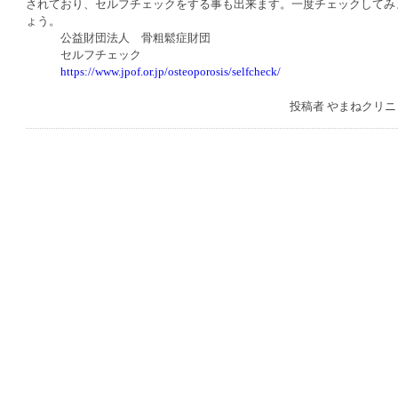
されており、セルフチェックをする事も出来ます。一度チェックしてみ
ょう。
公益財団法人 骨粗鬆症財団
セルフチェック
https://www.jpof.or.jp/osteoporosis/selfcheck/
投稿者
やまねクリニ