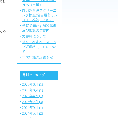
まし
方へ（再掲）
腹部超音波スクリーニ
ング検査(名古屋市ワン
コイン検診)について
当院で満たす施設基準
及び加算のご案内
ック
文書料について
外来・在宅ベースアッ
プ評価料（Ⅰ）につい
て
年末年始の診療予定
月別アーカイブ
2026年6月 (1)
2025年6月 (1)
2025年4月 (1)
2025年2月 (3)
2024年9月 (1)
2024年5月 (2)