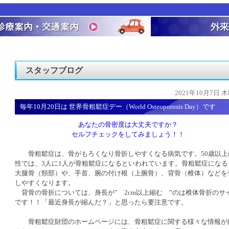
スタッフブログ
2021年10月7日 
毎年10月20日は 世界骨粗鬆症デー（World Osteoporosis Day）です
あなたの骨密度は大丈夫ですか？
セルフチェックをしてみましょう！！
骨粗鬆症は、骨がもろくなり骨折しやすくなる病気です。50歳以上
性では、3人に1人が骨粗鬆症になるといわれています。骨粗鬆症になる
大腿骨（頸部）や、手首、腕の付け根（上腕骨）、背骨（椎体）などを
しやすくなります。
背骨の骨折については、身長が” 2cm以上縮む ”のは椎体骨折のサ
です！！「最近身長が縮んだ？」と思ったら要注意です。
骨粗鬆症財団のホームページには、骨粗鬆症に関する様々な情報が