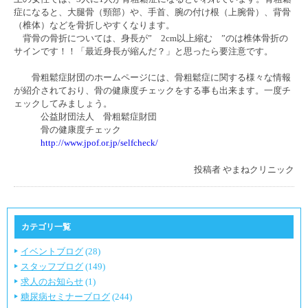
症になると、大腿骨（頸部）や、手首、腕の付け根（上腕骨）、背骨
（椎体）などを骨折しやすくなります。
背骨の骨折については、身長が” 2cm以上縮む ”のは椎体骨折の
サインです！！「最近身長が縮んだ？」と思ったら要注意です。
骨粗鬆症財団のホームページには、骨粗鬆症に関する様々な情報
が紹介されており、骨の健康度チェックをする事も出来ます。一度チ
ェックしてみましょう。
公益財団法人 骨粗鬆症財団
骨の健康度チェック
http://www.jpof.or.jp/selfcheck/
投稿者
やまねクリニック
カテゴリ一覧
イベントブログ
(28)
スタッフブログ
(149)
求人のお知らせ
(1)
糖尿病セミナーブログ
(244)