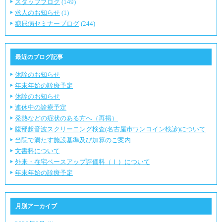
スタッフブログ
(149)
求人のお知らせ
(1)
糖尿病セミナーブログ
(244)
最近のブログ記事
休診のお知らせ
年末年始の診療予定
休診のお知らせ
連休中の診療予定
発熱などの症状のある方へ（再掲）
腹部超音波スクリーニング検査(名古屋市ワンコイン検診)について
当院で満たす施設基準及び加算のご案内
文書料について
外来・在宅ベースアップ評価料（Ⅰ）について
年末年始の診療予定
月別アーカイブ