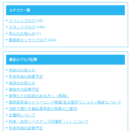
カテゴリ一覧
イベントブログ
(28)
スタッフブログ
(149)
求人のお知らせ
(1)
糖尿病セミナーブログ
(244)
最近のブログ記事
休診のお知らせ
年末年始の診療予定
休診のお知らせ
連休中の診療予定
発熱などの症状のある方へ（再掲）
腹部超音波スクリーニング検査(名古屋市ワンコイン検診)について
当院で満たす施設基準及び加算のご案内
文書料について
外来・在宅ベースアップ評価料（Ⅰ）について
年末年始の診療予定