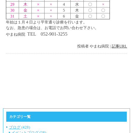
29
木
×
×
4
水
〇
×
30
金
×
×
5
木
〇
〇
31
土
×
×
6
金
〇
〇
年始は１月４日より平常通り診療を行います。
なお、急患の場合は、お電話でお問い合わせ下さい。
TEL 052-901-3255
やまね病院
投稿者
やまね病院
|
記事URL
カテゴリ一覧
ブログ
(428)
イベントブログ
(28)