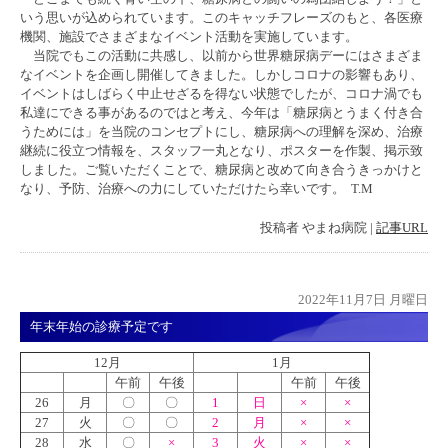
いう思いが込められています。このキャッチフレーズのもと、各医療
機関、施設でさまざまなイベント活動を実施しています。
当院でもこの活動に共感し、以前から世界糖尿病デーにはさまざま
なイベントを企画し開催してきました。しかしコロナの影響もあり、
イベントはしばらく中止せざるを得ない状態でしたが、コロナ渦でも
私達にできる事があるのではと考え、今年は「糖尿病とうまく付き合
うためには」を当院のコンセプトにし、糖尿病への理解を深め、治療
継続に役立つ情報を、スタッフ一丸となり、ポスターを作製、掲示致
しました。ご覧いただくことで、糖尿病と改めて向き合うきっかけと
なり、予防、治療への力にしていただけたら幸いです。 T.M
投稿者
やまね病院
|
記事URL
2022年11月7日 月曜日
年末年始の診療予定です
12月
1月
午前
午後
午前
午後
26
月
〇
〇
1
日
×
×
27
火
〇
〇
2
月
×
×
28
水
〇
×
3
火
×
×