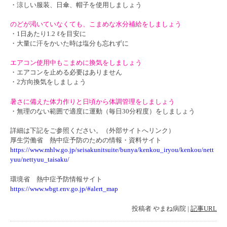
・涼しい服装、日傘、帽子を使用しましょう
のどが渇いていなくても、こまめな水分補給をしましょう
・1日あたり1.2 ℓを目安に
・大量に汗をかいた時は塩分も忘れずに
エアコン使用中もこまめに換気をしましょう
・エアコンを止める必要はありません
・2方向換気をしましょう
暑さに備えた体力作りと日頃から体調管理をしましょう
・無理のない範囲で適度に運動（毎日30分程度）をしましょう
詳細は下記をご参照ください。（外部サイトへリンク）
厚生労働省 熱中症予防のための情報・資料サイト
https://www.mhlw.go.jp/seisakunitsuite/bunya/kenkou_iryou/kenkou/nett
yuu/nettyuu_taisaku/
環境省 熱中症予防情報サイト
https://www.wbgt.env.go.jp/#alert_map
投稿者
やまね病院
|
記事URL