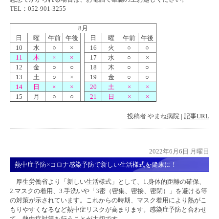
TEL：052-901-3255
8月
日
曜
午前
午後
日
曜
午前
午後
10
水
○
×
16
火
○
○
11
木
×
×
17
水
○
×
12
金
○
○
18
木
○
○
13
土
○
×
19
金
○
○
14
日
×
×
20
土
×
×
15
月
○
○
21
日
×
×
投稿者
やまね病院
|
記事URL
2022年6月6日 月曜日
熱中症予防×コロナ感染予防で新しい生活様式を健康に！
厚生労働省より「新しい生活様式」として、1.身体的距離の確保、
2.マスクの着用、3.手洗いや「3密（密集、密接、密閉）」を避ける等
の対策が示されています。これからの時期、マスク着用により熱がこ
もりやすくなるなど熱中症リスクが高まります。感染症予防と合わせ
て、熱中症対策を行うことが大切です。