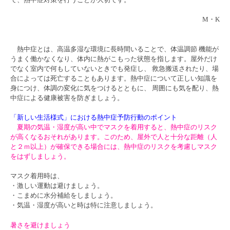
M・K
熱中症とは、高温多湿な環境に長時間いることで、体温調節 機能が
うまく働かなくなり、体内に熱がこもった状態を指します。屋外だけ
でなく室内で何もしていないときでも発症し、 救急搬送されたり、場
合によっては死亡することもあります。熱中症について正しい知識を
身につけ、体調の変化に気をつけるとともに、 周囲にも気を配り、熱
中症による健康被害を防ぎましょう。
「新しい生活様式」における熱中症予防行動のポイント
夏期の気温・湿度が高い中でマスクを着用すると、熱中症のリスク
が高くなるおそれがあります。このため、屋外で人と十分な距離（人
と２ｍ以上）が確保できる場合には、熱中症のリスクを考慮しマスク
をはずしましょう。
マスク着用時は、
・激しい運動は避けましょう。
・こまめに水分補給をしましょう。
・気温・湿度が高いと時は特に注意しましょう。
暑さを避けましょう