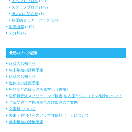
イベントブログ
(28)
スタッフブログ
(149)
求人のお知らせ
(1)
糖尿病セミナーブログ
(244)
新着情報
(140)
未分類
(4)
最近のブログ記事
休診のお知らせ
年末年始の診療予定
休診のお知らせ
連休中の診療予定
発熱などの症状のある方へ（再掲）
腹部超音波スクリーニング検査(名古屋市ワンコイン検診)について
当院で満たす施設基準及び加算のご案内
文書料について
外来・在宅ベースアップ評価料（Ⅰ）について
年末年始の診療予定