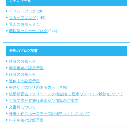
カテゴリ一覧
イベントブログ
(28)
スタッフブログ
(149)
求人のお知らせ
(1)
糖尿病セミナーブログ
(244)
最近のブログ記事
休診のお知らせ
年末年始の診療予定
休診のお知らせ
連休中の診療予定
発熱などの症状のある方へ（再掲）
腹部超音波スクリーニング検査(名古屋市ワンコイン検診)について
当院で満たす施設基準及び加算のご案内
文書料について
外来・在宅ベースアップ評価料（Ⅰ）について
年末年始の診療予定