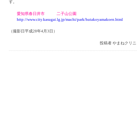
す。
愛知県春日井市 二子山公園
http://www.city.kasugai.lg.jp/machi/park/hutakoyamakoen.html
（撮影日平成28年4月3日）
投稿者
やまねクリニ