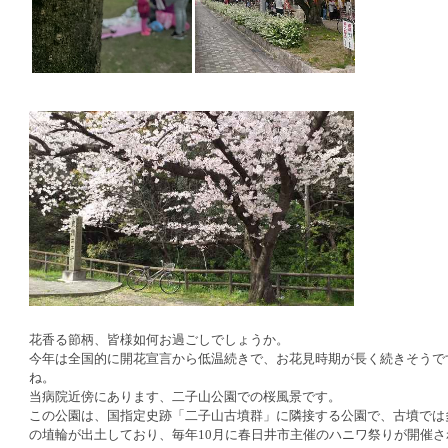
花香る節柄、皆様如何お過ごしでしょうか。
今年は全国的に開花宣言から低温続きで、お花見時期が長く続きそうで
ね。
当病院近傍にあります、二子山公園での桜風景です。
この公園は、国指定史跡「二子山古墳群」に隣接する公園で、古墳では
の埴輪が出土しており、毎年10月に春日井市主催のハニワ祭りが開催さ