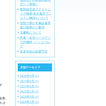
方へ（再掲）
腹部超音波スクリーニ
ング検査(名古屋市ワン
コイン検診)について
当院で満たす施設基準
及び加算のご案内
文書料について
外来・在宅ベースアッ
プ評価料（Ⅰ）につい
て
年末年始の診療予定
月別アーカイブ
2026年6月 (1)
2025年6月 (1)
す
2025年4月 (1)
2025年2月 (3)
2024年9月 (1)
多数
2024年5月 (2)
れま