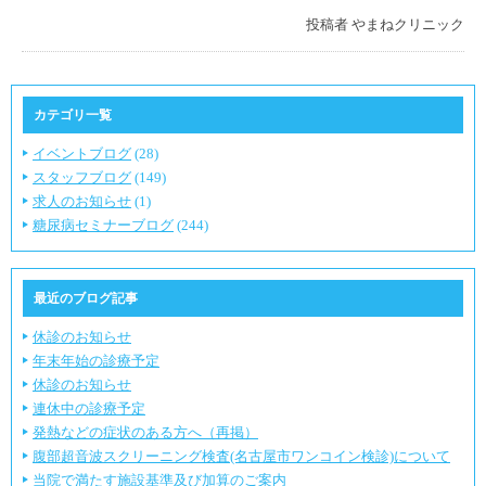
投稿者
やまねクリニック
カテゴリ一覧
イベントブログ
(28)
スタッフブログ
(149)
求人のお知らせ
(1)
糖尿病セミナーブログ
(244)
最近のブログ記事
休診のお知らせ
年末年始の診療予定
休診のお知らせ
連休中の診療予定
発熱などの症状のある方へ（再掲）
腹部超音波スクリーニング検査(名古屋市ワンコイン検診)について
当院で満たす施設基準及び加算のご案内