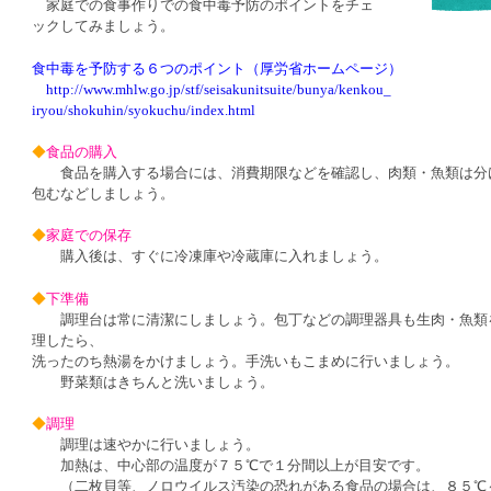
家庭での食事作りでの食中毒予防のポイントをチェ
ックしてみましょう。
食中毒を予防する６つのポイント（厚労省ホームページ）
http://www.mhlw.go.jp/stf/seisakunitsuite/bunya/kenkou_
iryou/shokuhin/syokuchu/index.html
◆
食品の購入
食品を購入する場合には、消費期限などを確認し、肉類・魚類は分
包むなどしましょう。
◆
家庭での保存
購入後は、すぐに冷凍庫や冷蔵庫に入れましょう。
◆
下準備
調理台は常に清潔にしましょう。包丁などの調理器具も生肉・魚類
理したら、
洗ったのち熱湯をかけましょう。手洗いもこまめに行いましょう。
野菜類はきちんと洗いましょう。
◆
調理
調理は速やかに行いましょう。
加熱は、中心部の温度が７５℃で１分間以上が目安です。
（二枚貝等、ノロウイルス汚染の恐れがある食品の場合は、８５℃