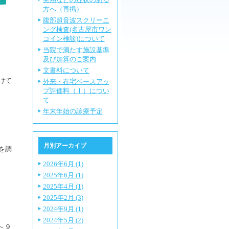
方へ（再掲）
腹部超音波スクリーニ
ング検査(名古屋市ワン
コイン検診)について
当院で満たす施設基準
及び加算のご案内
文書料について
けて
外来・在宅ベースアッ
プ評価料（Ⅰ）につい
て
年末年始の診療予定
月別アーカイブ
を調
2026年6月 (1)
2025年6月 (1)
2025年4月 (1)
2025年2月 (3)
2024年9月 (1)
2024年5月 (2)
～９