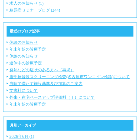
求人のお知らせ
(1)
糖尿病セミナーブログ
(244)
最近のブログ記事
休診のお知らせ
年末年始の診療予定
休診のお知らせ
連休中の診療予定
発熱などの症状のある方へ（再掲）
腹部超音波スクリーニング検査(名古屋市ワンコイン検診)について
当院で満たす施設基準及び加算のご案内
文書料について
外来・在宅ベースアップ評価料（Ⅰ）について
年末年始の診療予定
月別アーカイブ
2026年6月 (1)