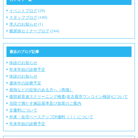
イベントブログ
(28)
スタッフブログ
(149)
求人のお知らせ
(1)
糖尿病セミナーブログ
(244)
最近のブログ記事
休診のお知らせ
年末年始の診療予定
休診のお知らせ
連休中の診療予定
発熱などの症状のある方へ（再掲）
腹部超音波スクリーニング検査(名古屋市ワンコイン検診)について
当院で満たす施設基準及び加算のご案内
文書料について
外来・在宅ベースアップ評価料（Ⅰ）について
年末年始の診療予定