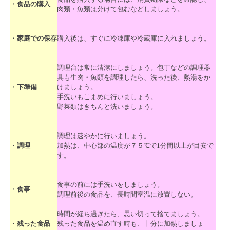
・
食品の購入
肉類・魚類は分けて包むなどしましょう。
・
家庭での保存
購入後は、すぐに冷凍庫や冷蔵庫に入れましょう。
調理台は常に清潔にしましょう。包丁などの調理器
具も生肉・魚類を調理したら、洗った後、熱湯をか
・
下準備
けましょう。
手洗いもこまめに行いましょう。
野菜類はきちんと洗いましょう。
調理は速やかに行いましょう。
・
調理
加熱は、中心部の温度が７５℃で1分間以上が目安で
す。
食事の前には手洗いをしましょう。
・
食事
調理前後の食品を、長時間室温に放置しない。
時間が経ち過ぎたら、思い切って捨てましょう。
・
残った食品
残った食品を温め直す時も、十分に加熱しましょ