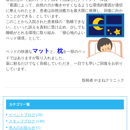
「看護によって、自然の力が働きやすくなるような環境的要因が適切
に整えられたとき、患者は自然治癒力を最大限に発揮し、回復に向か
うことができる」としています。
このことから入院された患者様の「熟睡できな
い」といった訴えを真剣に受け止め、少しでも
睡眠がとれる環境に取り組み、「寝心地のよい
ベッド環境」として、
マット
枕
ベッドの快適な
と、
を一部のベッ
ドではありますが取り入れました。
薬に頼るだけでなく良眠していただき、一日でも早いご回復をお祈り
しています。
投稿者
やまねクリニック
カテゴリ一覧
イベントブログ
(28)
スタッフブログ
(149)
求人のお知らせ
(1)