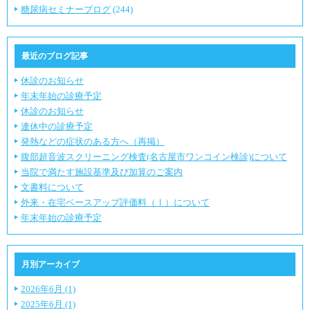
糖尿病セミナーブログ
(244)
最近のブログ記事
休診のお知らせ
年末年始の診療予定
休診のお知らせ
連休中の診療予定
発熱などの症状のある方へ（再掲）
腹部超音波スクリーニング検査(名古屋市ワンコイン検診)について
当院で満たす施設基準及び加算のご案内
文書料について
外来・在宅ベースアップ評価料（Ⅰ）について
年末年始の診療予定
月別アーカイブ
2026年6月 (1)
2025年6月 (1)