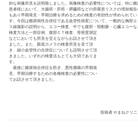
的な画像所見を説明致しました。画像検査の必要性については、特に糖
患者様において、大腸癌・肝癌・膵臓癌などの癌罹患リスクの増加報告
もあり早期発見・早期治療を求めるための検査の有効性が求められてい
す。今回は糖尿病性合併症である血管性病変について、一般的な胸部エ
ス線撮影の説明から、エコー検査、中でも腹部・頸動脈・心臓エコーな
検査方法と一部症例、
腹部ＣＴ検査、骨密度測定
などにおいても所見を交えながらお話させて頂き
ました。また、眼底カメラの検査所見を見て頂
き、細小血管性の合併症についても説明させて頂
きました。いずれの検査法もとても大切でありま
す。
最後に糖尿病合併症を防ぎ、悪性腫瘍の早期発
見、早期治療するための各種検査の必要性につい
てお話させて頂きました。
投稿者
やまねクリニ