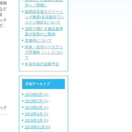
尿病
方へ（再掲）
など
腹部超音波スクリーニ
ま
ング検査(名古屋市ワン
ック
コイン検診)について
ど、
当院で満たす施設基準
及び加算のご案内
文書料について
外来・在宅ベースアッ
プ評価料（Ⅰ）につい
て
年末年始の診療予定
月別アーカイブ
2019年9月 (1)
2019年7月 (1)
ック
2019年6月 (1)
2019年4月 (1)
2019年3月 (1)
2018年11月 (1)