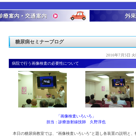
糖尿病セミナーブログ
2016年7月5日 
病院で行う画像検査の必要性について
「画像検査いろいろ」
担当：診療放射線技師 久野淳也
本日の糖尿病教室では、”画像検査いろいろ”と題し各装置の説明と、