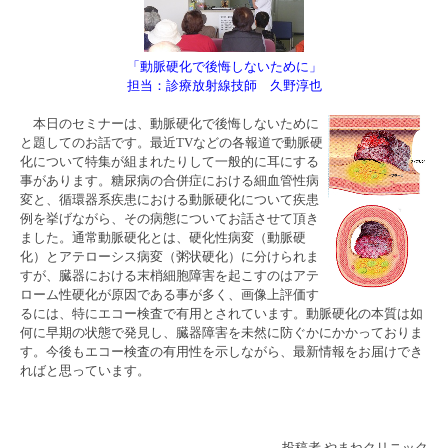
「動脈硬化で後悔しないために」
担当：診療放射線技師 久野淳也
本日のセミナーは、動脈硬化で後悔
しないために
と題してのお話です。最近TVなどの各報道で動脈硬
化について特集が組まれたりして一般的に耳にする
事があります。糖尿病の合併症における細血管性病
変と、循環器系疾患における動脈硬化について疾患
例を挙げながら、その病態についてお話させて頂き
ました。通常動脈硬化とは、硬化性病変（動脈硬
化）とアテローシス病変（粥状硬化）に分けられま
すが、臓器における末梢細胞障害を起こすのはアテ
ローム性硬化が原因である事が多く、画像上評価す
るには、特にエコー検査で有用とされています。動脈硬化の本質は如
何に早期の状態で発見し、臓器障害を未然に防ぐかにかかっておりま
す。今後もエコー検査の有用性を示しながら、最新情報をお届けでき
ればと思っています。
投稿者
やまねクリニック