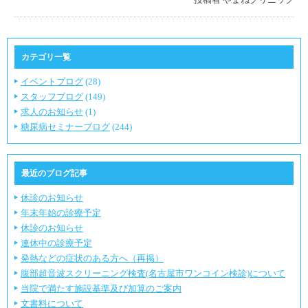
カテゴリ一覧
イベントブログ
(28)
スタッフブログ
(149)
求人のお知らせ
(1)
糖尿病セミナーブログ
(244)
最近のブログ記事
休診のお知らせ
年末年始の診療予定
休診のお知らせ
連休中の診療予定
発熱などの症状のある方へ（再掲）
腹部超音波スクリーニング検査(名古屋市ワンコイン検診)について
当院で満たす施設基準及び加算のご案内
文書料について