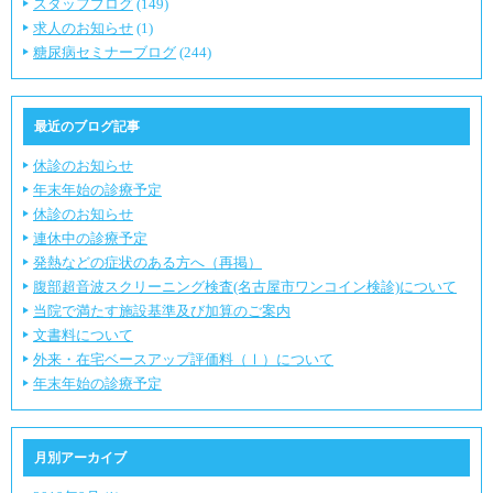
スタッフブログ
(149)
求人のお知らせ
(1)
糖尿病セミナーブログ
(244)
最近のブログ記事
休診のお知らせ
年末年始の診療予定
休診のお知らせ
連休中の診療予定
発熱などの症状のある方へ（再掲）
腹部超音波スクリーニング検査(名古屋市ワンコイン検診)について
当院で満たす施設基準及び加算のご案内
文書料について
外来・在宅ベースアップ評価料（Ⅰ）について
年末年始の診療予定
月別アーカイブ