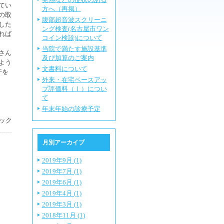
てい
方へ（再掲）
の取
腹部超音波スクリーニ
した
ング検査(名古屋市ワン
れば
コイン検診)について
当院で満たす施設基準
さん
及び加算のご案内
よう
文書料について
汗を
外来・在宅ベースアッ
プ評価料（Ⅰ）につい
て
年末年始の診療予定
ック
月別アーカイブ
2019年9月 (1)
2019年7月 (1)
2019年6月 (1)
2019年4月 (1)
2019年3月 (1)
2018年11月 (1)