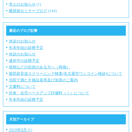
求人のお知らせ
(1)
糖尿病セミナーブログ
(244)
最近のブログ記事
休診のお知らせ
年末年始の診療予定
休診のお知らせ
連休中の診療予定
発熱などの症状のある方へ（再掲）
腹部超音波スクリーニング検査(名古屋市ワンコイン検診)について
当院で満たす施設基準及び加算のご案内
文書料について
外来・在宅ベースアップ評価料（Ⅰ）について
年末年始の診療予定
月別アーカイブ
2019年9月 (1)