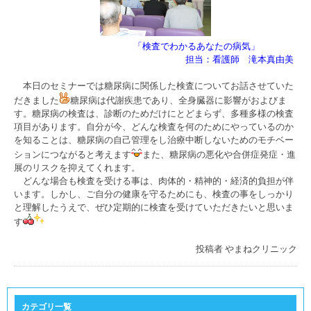
「検査でわかるあなたの病気」
担当：看護師 滝本真由美
本日のセミナーでは糖尿病に関係した検査についてお話させていた
だきました
糖尿病は代謝疾患であり、全身臓器に影響がおよびま
す。糖尿病の検査は、診断のためだけにとどまらず、多種多様の検査
項目があります。自分が今、どんな検査を何のためにやっているのか
を知ることは、糖尿病の自己管理をし治療中断しないためのモチベー
ションにつながると考えます
また、糖尿病の悪化や合併症発症・進
展のリスクを抑えてくれます。
どんな場合も検査を受ける事は、肉体的・精神的・経済的負担が伴
います。しかし、ご自分の健康を守るためにも、検査の事をしっかり
と理解したうえで、ぜひ定期的に検査を受けていただきたいと思いま
す
投稿者
やまねクリニック
カテゴリ一覧