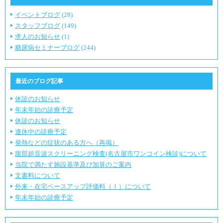
イベントブログ
(28)
スタッフブログ
(149)
求人のお知らせ
(1)
糖尿病セミナーブログ
(244)
最近のブログ記事
休診のお知らせ
年末年始の診療予定
休診のお知らせ
連休中の診療予定
発熱などの症状のある方へ（再掲）
腹部超音波スクリーニング検査(名古屋市ワンコイン検診)について
当院で満たす施設基準及び加算のご案内
文書料について
外来・在宅ベースアップ評価料（Ⅰ）について
年末年始の診療予定