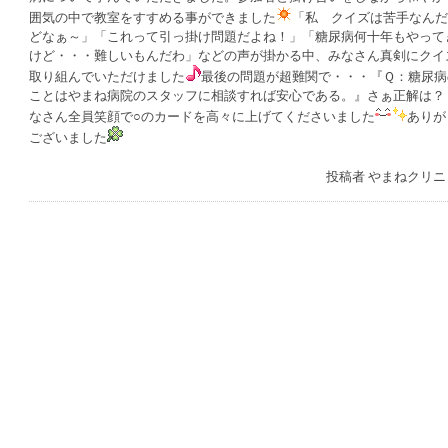
囲気の中で教室をすすめる事ができました
「私 クイズは苦手なんだ
どなぁ～」「これって引っ掛け問題だよね！」「糖尿病何十年もやって
けど・・・難しいもんだわ」などの声が掛かる中、みなさん真剣にクイ
取り組んでいただけました
最後の問題が超難関で・・・『Ｑ：糖尿病
ことはやまね病院のスタッフに相談すれば安心である。』さぁ正解は？
なさん全員笑顔で○のカードを高々に上げてくださいました
ありが
ございました
投稿者
やまねクリニ