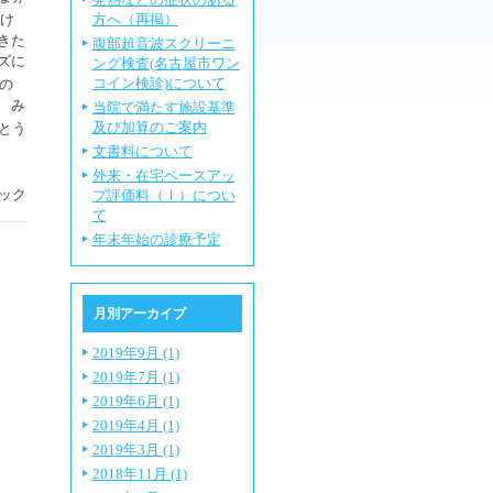
け
方へ（再掲）
きた
腹部超音波スクリーニ
ズに
ング検査(名古屋市ワン
コイン検診)について
の
 み
当院で満たす施設基準
及び加算のご案内
とう
文書料について
外来・在宅ベースアッ
ック
プ評価料（Ⅰ）につい
て
年末年始の診療予定
月別アーカイブ
2019年9月 (1)
2019年7月 (1)
2019年6月 (1)
2019年4月 (1)
2019年3月 (1)
2018年11月 (1)